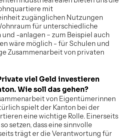
nten Industriearealen bieten uns die 
ohnquartiere mit 
einheit zugänglichen Nutzungen 
 Wohnraum für unterschiedliche 
 und -anlagen – zum Beispiel auch 
n wäre möglich - für Schulen und 
nge Zusammenarbeit von privaten 
rivate viel Geld investieren 
ton. Wie soll das gehen?
usammenarbeit von Eigentümerinnen 
lich spielt der Kanton bei der 
ieren eine wichtige Rolle. Einerseits 
 setzen, dass eine sinnvolle 
eits trägt er die Verantwortung für 