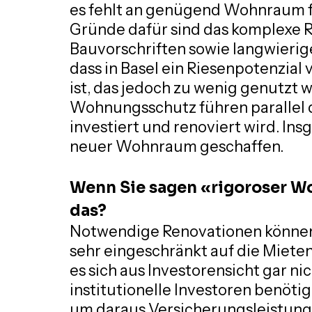
es fehlt an genügend Wohnraum f
Gründe dafür sind das komplexe 
Bauvorschriften sowie langwierige
dass in Basel ein Riesenpotenzia
ist, das jedoch zu wenig genutzt 
Wohnungsschutz führen parallel 
investiert und renoviert wird. In
neuer Wohnraum geschaffen.
Wenn Sie sagen «rigoroser W
das?
Notwendige Renovationen können 
sehr eingeschränkt auf die Mieten
es sich aus Investorensicht gar nic
institutionelle Investoren benötig
um daraus Versicherungsleistung